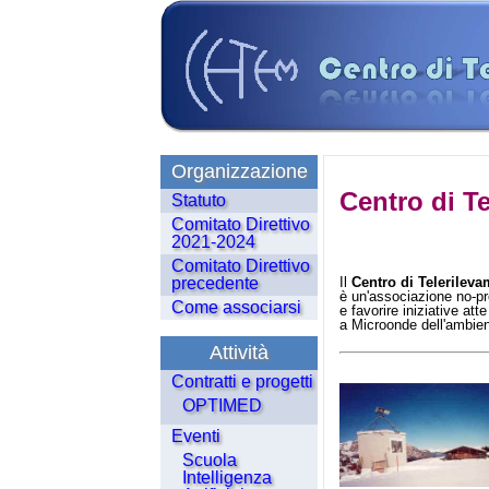
Organizzazione
Centro di T
Statuto
Comitato Direttivo
2021-2024
Comitato Direttivo
precedente
Il
Centro di Telerilev
è un'associazione no-pr
Come associarsi
e favorire iniziative at
a Microonde dell'ambient
Attività
Contratti e progetti
OPTIMED
Eventi
Scuola
Intelligenza