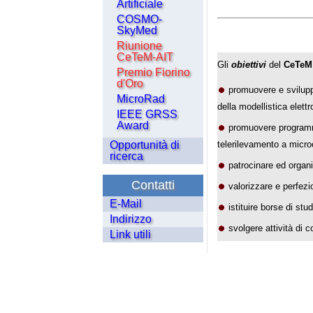
Artificiale
COSMO-
SkyMed
Riunione
CeTeM-AIT
Gli
obiettivi
del
CeTeM
Premio Fiorino
d'Oro
promuovere e sviluppa
MicroRad
della modellistica elettr
IEEE GRSS
Award
promuovere programmi d
Opportunità di
telerilevamento a microon
ricerca
patrocinare ed organiz
Contatti
valorizzare e perfezio
E-Mail
istituire borse di stu
Indirizzo
svolgere attività di c
Link utili